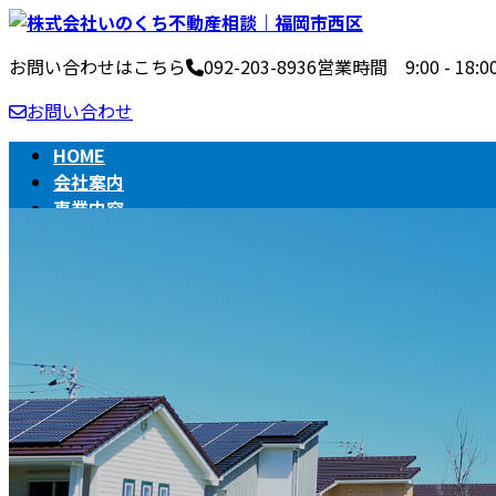
コ
ナ
ン
ビ
お問い合わせはこちら
092-203-8936
営業時間 9:00 - 1
テ
ゲ
ン
ー
お問い合わせ
ツ
シ
へ
ョ
HOME
ス
ン
会社案内
キ
に
事業内容
ッ
移
不動産売買の流れ
プ
動
相続
BLOG