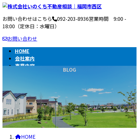
コ
ナ
ン
ビ
お問い合わせはこちら
092-203-8936
営業時間 9:00 -
テ
ゲ
18:00（定休日：水曜日）
ン
ー
ツ
シ
お問い合わせ
へ
ョ
ス
ン
HOME
キ
に
会社案内
ッ
移
事業内容
BLOG
プ
動
不動産売買の流れ
相続
BLOG
HOME