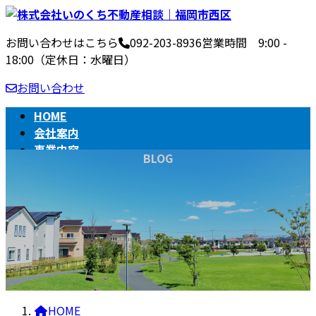
コ
ナ
ン
ビ
お問い合わせはこちら
092-203-8936
営業時間 9:00 -
テ
ゲ
18:00（定休日：水曜日）
ン
ー
ツ
シ
お問い合わせ
へ
ョ
ス
ン
HOME
キ
に
会社案内
ッ
移
事業内容
BLOG
プ
動
不動産売買の流れ
相続
BLOG
HOME