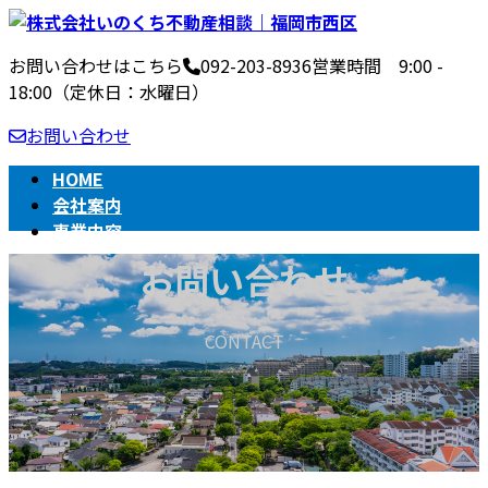
コ
ナ
ン
ビ
お問い合わせはこちら
092-203-8936
営業時間 9:00 -
テ
ゲ
18:00（定休日：水曜日）
ン
ー
ツ
シ
お問い合わせ
へ
ョ
ス
ン
HOME
キ
に
会社案内
ッ
移
事業内容
プ
動
不動産売買の流れ
お問い合わせ
相続
BLOG
CONTACT