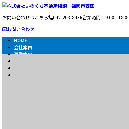
コ
ナ
ン
ビ
お問い合わせはこちら
092-203-8936
営業時間 9:00 - 1
テ
ゲ
ン
ー
お問い合わせ
ツ
シ
へ
ョ
HOME
ス
ン
会社案内
キ
に
事業内容
ッ
移
不動産売買の流れ
プ
動
相続
BLOG