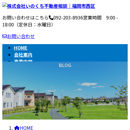
コ
ナ
ン
ビ
お問い合わせはこちら
092-203-8936
営業時間 9:00 -
テ
ゲ
18:00（定休日：水曜日）
ン
ー
ツ
シ
お問い合わせ
へ
ョ
ス
ン
HOME
キ
に
会社案内
ッ
移
事業内容
BLOG
プ
動
不動産売買の流れ
相続
BLOG
HOME