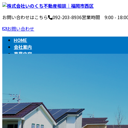
コ
ナ
ン
ビ
お問い合わせはこちら
092-203-8936
営業時間 9:00 - 1
テ
ゲ
ン
ー
お問い合わせ
ツ
シ
へ
ョ
HOME
ス
ン
会社案内
キ
に
事業内容
ッ
移
不動産売買の流れ
プ
動
相続
BLOG