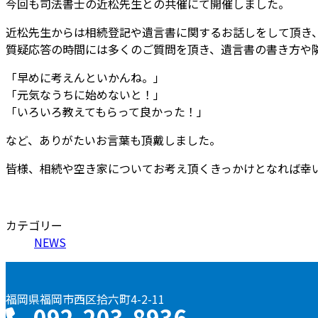
今回も司法書士の近松先生との共催にて開催しました。
近松先生からは相続登記や遺言書に関するお話しをして頂き
質疑応答の時間には多くのご質問を頂き、遺言書の書き方や
「早めに考えんといかんね。」
「元気なうちに始めないと！」
「いろいろ教えてもらって良かった！」
など、ありがたいお言葉も頂戴しました。
皆様、相続や空き家についてお考え頂くきっかけとなれば幸
カテゴリー
NEWS
福岡県福岡市西区拾六町4-2-11
092-203-8936