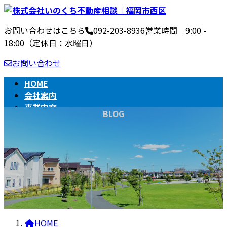
コ
ナ
ン
ビ
お問い合わせはこちら
092-203-8936
営業時間 9:00 -
テ
ゲ
18:00（定休日：水曜日）
ン
ー
ツ
シ
お問い合わせ
へ
ョ
ス
ン
HOME
キ
に
会社案内
ッ
移
事業内容
BLOG
プ
動
不動産売買の流れ
相続
BLOG
HOME