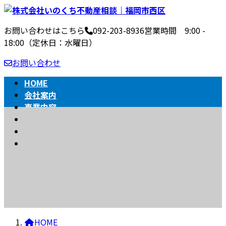
コ
ナ
ン
ビ
お問い合わせはこちら
092-203-8936
営業時間 9:00 -
テ
ゲ
18:00（定休日：水曜日）
ン
ー
ツ
シ
お問い合わせ
へ
ョ
ス
ン
HOME
キ
に
会社案内
ッ
移
事業内容
BLOG
プ
動
不動産売買の流れ
相続
BLOG
HOME