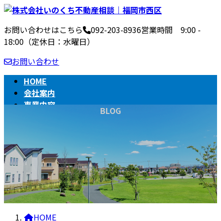
コ
ナ
ン
ビ
お問い合わせはこちら
092-203-8936
営業時間 9:00 -
テ
ゲ
18:00（定休日：水曜日）
ン
ー
ツ
シ
お問い合わせ
へ
ョ
ス
ン
HOME
キ
に
会社案内
ッ
移
事業内容
BLOG
プ
動
不動産売買の流れ
相続
BLOG
HOME