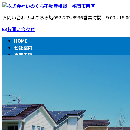
コ
ナ
ン
ビ
お問い合わせはこちら
092-203-8936
営業時間 9:00 - 1
テ
ゲ
ン
ー
お問い合わせ
ツ
シ
へ
ョ
HOME
ス
ン
会社案内
キ
に
事業内容
ッ
移
不動産売買の流れ
プ
動
相続
BLOG