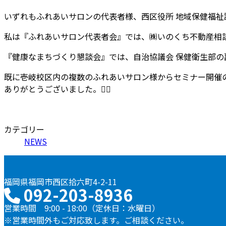
いずれもふれあいサロンの代表者様、西区役所 地域保健福
私は『ふれあいサロン代表者会』では、㈱いのくち不動産相
『健康なまちづくり懇談会』では、自治協議会 保健衛生部
既に壱岐校区内の複数のふれあいサロン様からセミナー開催
ありがとうございました。
🙇‍♂️
カテゴリー
NEWS
福岡県福岡市西区拾六町4-2-11
092-203-8936
営業時間 9:00 - 18:00（定休日：水曜日）
※営業時間外もご対応致します。ご相談ください。