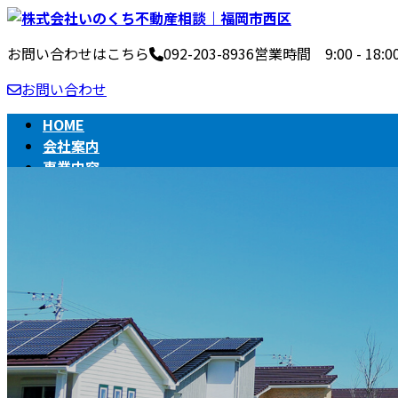
コ
ナ
ン
ビ
お問い合わせはこちら
092-203-8936
営業時間 9:00 - 1
テ
ゲ
ン
ー
お問い合わせ
ツ
シ
へ
ョ
HOME
ス
ン
会社案内
キ
に
事業内容
ッ
移
不動産売買の流れ
プ
動
相続
BLOG