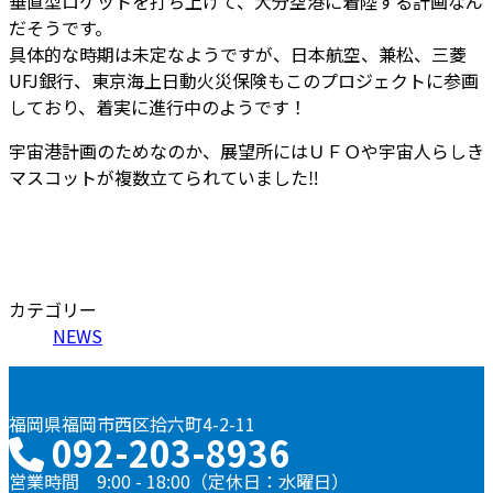
垂直型ロケットを打ち上げて、大分空港に着陸する計画なん
だそうです。
具体的な時期は未定なようですが、日本航空、兼松、三菱
UFJ銀行、東京海上日動火災保険もこのプロジェクトに参画
しており、着実に進行中のようです！
宇宙港計画のためなのか、展望所にはＵＦＯや宇宙人らしき
マスコットが複数立てられていました
‼
カテゴリー
NEWS
福岡県福岡市西区拾六町4-2-11
092-203-8936
営業時間 9:00 - 18:00（定休日：水曜日）