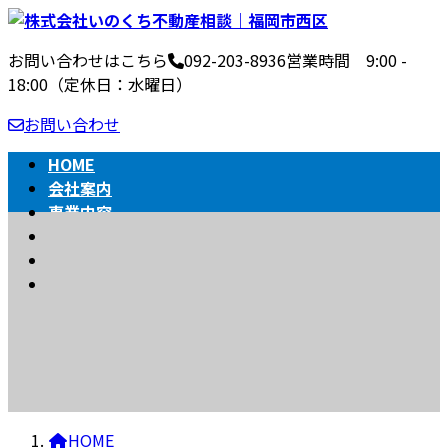
コ
ナ
ン
ビ
お問い合わせはこちら
092-203-8936
営業時間 9:00 -
テ
ゲ
18:00（定休日：水曜日）
ン
ー
ツ
シ
お問い合わせ
へ
ョ
ス
ン
HOME
キ
に
会社案内
ッ
移
事業内容
BLOG
プ
動
不動産売買の流れ
相続
BLOG
HOME