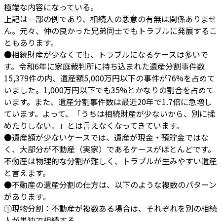
極端な内容になっている。
上記は一部の例であり、相続人の悪意の有無は関係ありませ
ん。元々、仲の良かった兄弟同士でもトラブルに発展するこ
ともあります。
●相続財産が少なくても、トラブルになるケースは多いで
す。令和6年に家庭裁判所に持ち込まれた遺産分割事件数
15,379件の内、遺産額5,000万円以下の事件が76%を占めて
いました。1,000万円以下でも35%とかなりの割合を占めて
います。また、遺産分割事件数は最近20年で1.7倍に急増し
ています。よって、「うちは相続財産が少ないから、別に揉
めたりしない。」とは言えなくなってきています。
●遺産額が少ないケースでは、遺産が現金・預貯金ではな
く、大部分が不動産（実家）であるケースがほとんどです。
不動産は物理的な分割が難しく、トラブルが生みやすい遺産
と言えます。
●不動産の遺産分割の仕方は、以下のような複数のパターン
があります。
①現物分割：不動産が複数ある場合は、それぞれを別の相続
人が単独で相続する。