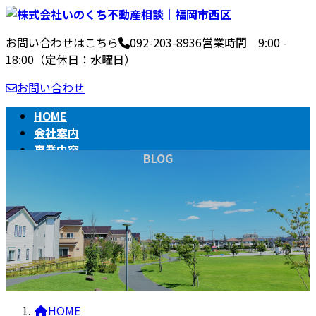
コ
ナ
ン
ビ
お問い合わせはこちら
092-203-8936
営業時間 9:00 -
テ
ゲ
18:00（定休日：水曜日）
ン
ー
ツ
シ
お問い合わせ
へ
ョ
ス
ン
HOME
キ
に
会社案内
ッ
移
事業内容
BLOG
プ
動
不動産売買の流れ
相続
BLOG
HOME