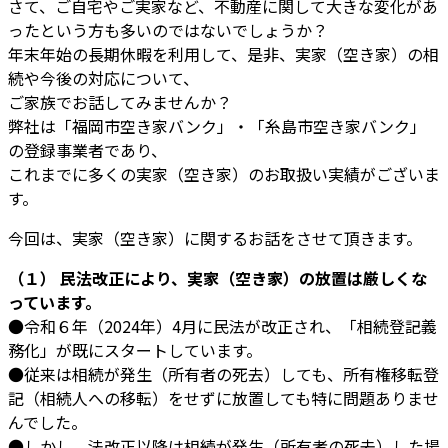
さて、ご自宅やご実家など、不動産に関して大きな変化があ
ったという方も多いのではないでしょうか？
年末年始の長期休暇を利用して、是非、実家（空き家）の相
続や今後の対応について、
ご家族でお話してみませんか？
弊社は「福岡市空き家バンク」・「糸島市空き家バンク」
の登録事業者であり、
これまでに多くの実家（空き家）のお取扱い実績がございま
す。
今回は、実家（空き家）に関するお話をさせて頂きます。
（１） 民法改正により、実家（空き家）の放置は厳しくな
っています。
●令和６年（2024年）4月に民法が改正され、「相続登記義
務化」が既にスタートしています。
●従来は相続が発生（所有者の死去）しても、所有権移転登
記（相続人への移転）をせずに放置しても特に問題ありませ
んでした。
●しかし、法改正以降は相続が発生（所有者の死去）した場