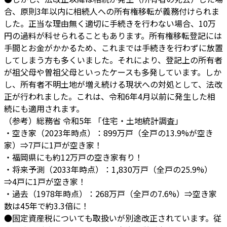
合、原則3年以内に相続人への所有権移転が義務付けられま
した。正当な理由無く適切に手続きを行わない場合、10万
円の過料が科せられることもあります。所有権移転登記には
手間とお金がかかるため、これまでは手続きを行わずに放置
してしまう方も多くいました。それにより、登記上の所有者
が祖父母や曽祖父母といったケースも多発しています。しか
し、所有者不明土地が増え続ける現状への対処として、法改
正が行われました。これは、令和6年4月以前に発生した相
続にも適用されます。
（参考）総務省 令和5年 「住宅・土地統計調査」
・空き家（2023年時点）：899万戸（全戸の13.9%が空き
家）⇒7戸に1戸が空き家！
・福岡県にも約12万戸の空き家有り！
・将来予測（2033年時点）：1,830万戸（全戸の25.9%）
⇒4戸に1戸が空き家！
・過去（1978年時点）：268万戸（全戸の7.6%）⇒空き家
数は45年で約3.3倍に！
●固定資産税についても取扱いが別途改正されています。従