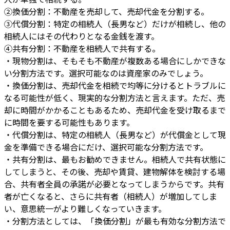
②換価分割：不動産を売却して、売却代金を分割する。
③代償分割：特定の相続人（長男など）だけが相続し、他の
相続人にはその代わりとなる金銭を渡す。
④共有分割：不動産を相続人で共有する。
・現物分割は、そもそも不動産が複数ある場合にしかできな
い分割方法です。選択可能なのは資産家のみでしょう。
・換価分割は、売却代金を相続で均等に分けるとトラブルに
なる可能性が低く、現実的な分割方法と言えます。ただ、売
却に時間がかかることもあるため、売却代金を受け取るまで
に時間を要する可能性もあります。
・代償分割は、特定の相続人（長男など）が代償金として現
金を準備できる場合にだけ、選択可能な分割方法です。
・共有分割は、最もお勧めできません。相続人で共有状態に
してしまうと、その後、売却や賃貸、建物解体を検討する場
合、共有者全員の承諾が必要となってしまうからです。共有
者が亡くなると、さらに共有者（相続人）が増加してしま
い、意思統一がより難しくなっていきます。
・分割方法としては、「換価分割」が最も有効な分割方法で