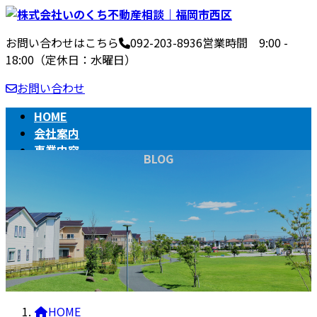
コ
ナ
ン
ビ
お問い合わせはこちら
092-203-8936
営業時間 9:00 -
テ
ゲ
18:00（定休日：水曜日）
ン
ー
ツ
シ
お問い合わせ
へ
ョ
ス
ン
HOME
キ
に
会社案内
ッ
移
事業内容
BLOG
プ
動
不動産売買の流れ
相続
BLOG
HOME