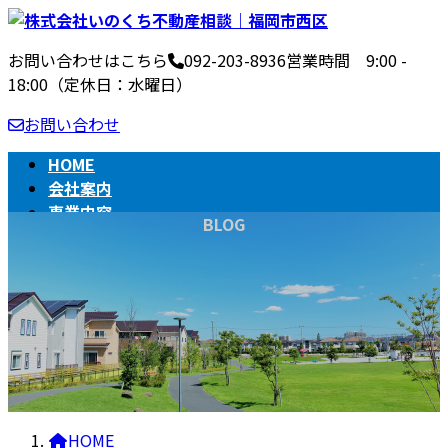
コ
ナ
ン
ビ
お問い合わせはこちら
092-203-8936
営業時間 9:00 -
テ
ゲ
18:00（定休日：水曜日）
ン
ー
ツ
シ
お問い合わせ
へ
ョ
ス
ン
HOME
キ
に
会社案内
ッ
移
事業内容
BLOG
プ
動
不動産売買の流れ
相続
BLOG
HOME