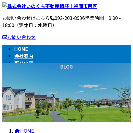
コ
ナ
ン
ビ
お問い合わせはこちら
092-203-8936
営業時間 9:00 -
テ
ゲ
18:00（定休日：水曜日）
ン
ー
ツ
シ
お問い合わせ
へ
ョ
ス
ン
HOME
キ
に
会社案内
ッ
移
事業内容
BLOG
プ
動
不動産売買の流れ
相続
BLOG
HOME