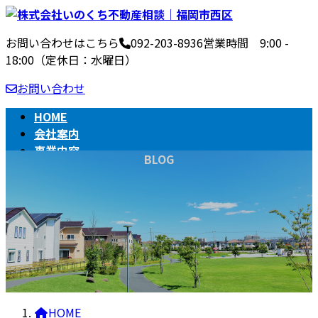
コ
ナ
ン
ビ
お問い合わせはこちら
092-203-8936
営業時間 9:00 -
テ
ゲ
18:00（定休日：水曜日）
ン
ー
ツ
シ
お問い合わせ
へ
ョ
ス
ン
HOME
キ
に
会社案内
ッ
移
事業内容
BLOG
プ
動
不動産売買の流れ
相続
BLOG
HOME