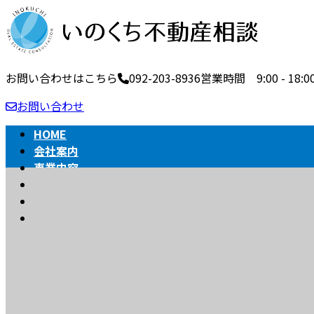
コ
ナ
ン
ビ
テ
ゲ
ン
ー
お問い合わせはこちら
092-203-8936
営業時間 9:00 - 1
ツ
シ
へ
ョ
お問い合わせ
ス
ン
キ
に
HOME
ッ
移
会社案内
プ
動
事業内容
不動産売買の流れ
相続
BLOG