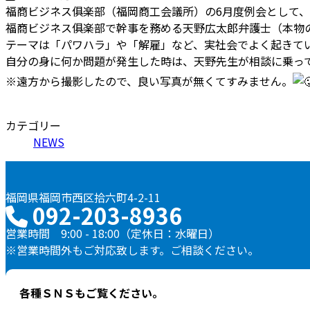
福商ビジネス俱楽部（福岡商工会議所）の6月度例会として
福商ビジネス俱楽部で幹事を務める天野広太郎弁護士（本物
テーマは「パワハラ」や「解雇」など、実社会でよく起きて
自分の身に何か問題が発生した時は、天野先生が相談に乗っ
※遠方から撮影したので、良い写真が無くてすみません。
カテゴリー
NEWS
福岡県福岡市西区拾六町4-2-11
092-203-8936
営業時間 9:00 - 18:00（定休日：水曜日）
※営業時間外もご対応致します。ご相談ください。
各種ＳＮＳもご覧ください。