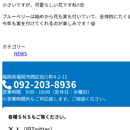
小さいですが、可愛らしい花ですね
‼
😍
ブルーベリーは始めから花も実も付いていて、全体的にたく
今年も実を付けてくれるのが楽しみです！
😄
カテゴリー
NEWS
福岡県福岡市西区拾六町4-2-11
092-203-8936
営業時間 9:00 - 18:00（定休日：水曜日）
※営業時間外もご対応致します。ご相談ください。
各種ＳＮＳもご覧ください。
Ｘ（旧Twitter）