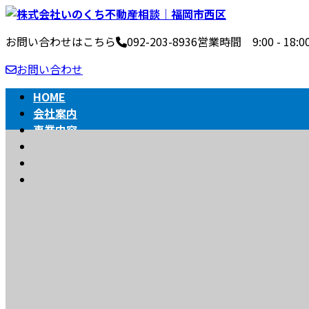
コ
ナ
ン
ビ
お問い合わせはこちら
092-203-8936
営業時間 9:00 - 1
テ
ゲ
ン
ー
お問い合わせ
ツ
シ
へ
ョ
HOME
ス
ン
会社案内
キ
に
事業内容
ッ
移
不動産売買の流れ
プ
動
相続
BLOG