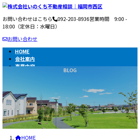
コ
ナ
ン
ビ
お問い合わせはこちら
092-203-8936
営業時間 9:00 -
テ
ゲ
18:00（定休日：水曜日）
ン
ー
ツ
シ
お問い合わせ
へ
ョ
ス
ン
HOME
キ
に
会社案内
ッ
移
事業内容
BLOG
プ
動
不動産売買の流れ
相続
BLOG
HOME