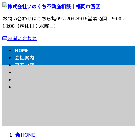
コ
ナ
ン
ビ
お問い合わせはこちら
092-203-8936
営業時間 9:00 -
テ
ゲ
18:00（定休日：水曜日）
ン
ー
ツ
シ
お問い合わせ
へ
ョ
ス
ン
HOME
キ
に
会社案内
ッ
移
事業内容
BLOG
プ
動
不動産売買の流れ
相続
BLOG
HOME