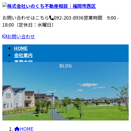
コ
ナ
ン
ビ
お問い合わせはこちら
092-203-8936
営業時間 9:00 -
テ
ゲ
18:00（定休日：水曜日）
ン
ー
ツ
シ
お問い合わせ
へ
ョ
ス
ン
HOME
キ
に
会社案内
ッ
移
事業内容
BLOG
プ
動
不動産売買の流れ
相続
BLOG
HOME