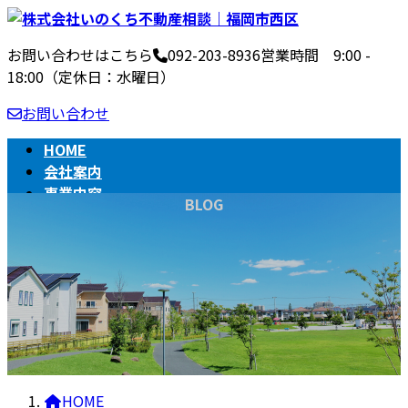
コ
ナ
ン
ビ
お問い合わせはこちら
092-203-8936
営業時間 9:00 -
テ
ゲ
18:00（定休日：水曜日）
ン
ー
ツ
シ
お問い合わせ
へ
ョ
ス
ン
HOME
キ
に
会社案内
ッ
移
事業内容
BLOG
プ
動
不動産売買の流れ
相続
BLOG
HOME