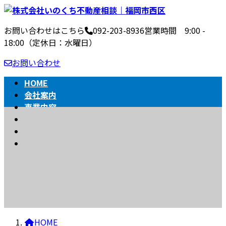
コ
ナ
ン
ビ
お問い合わせはこちら
092-203-8936
営業時間 9:00 -
テ
ゲ
18:00（定休日：水曜日）
ン
ー
ツ
シ
お問い合わせ
へ
ョ
ス
ン
HOME
キ
に
会社案内
ッ
移
事業内容
BLOG
プ
動
不動産売買の流れ
相続
BLOG
HOME