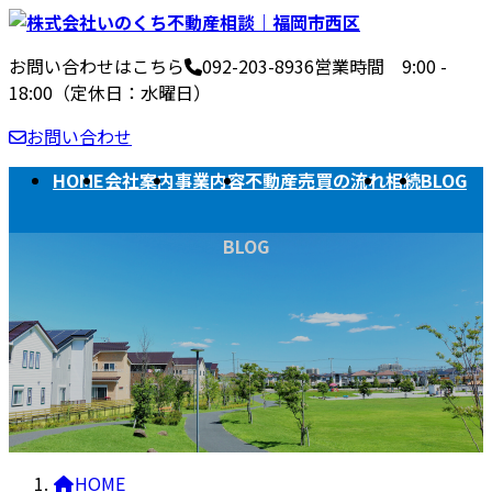
コ
ナ
ン
ビ
お問い合わせはこちら
092-203-8936
営業時間 9:00 -
テ
ゲ
18:00（定休日：水曜日）
ン
ー
ツ
シ
お問い合わせ
へ
ョ
ス
ン
HOME
会社案内
事業内容
不動産売買の流れ
相続
BLOG
キ
に
ッ
移
BLOG
プ
動
HOME