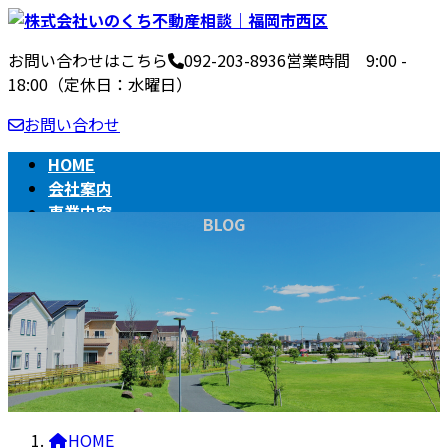
コ
ナ
ン
ビ
お問い合わせはこちら
092-203-8936
営業時間 9:00 -
テ
ゲ
18:00（定休日：水曜日）
ン
ー
ツ
シ
お問い合わせ
へ
ョ
ス
ン
HOME
キ
に
会社案内
ッ
移
事業内容
BLOG
プ
動
不動産売買の流れ
相続
BLOG
HOME