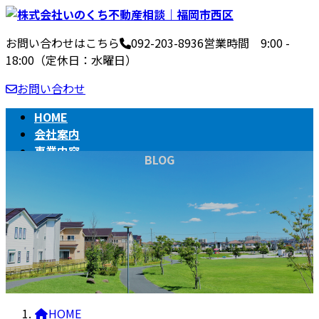
コ
ナ
ン
ビ
お問い合わせはこちら
092-203-8936
営業時間 9:00 -
テ
ゲ
18:00（定休日：水曜日）
ン
ー
ツ
シ
お問い合わせ
へ
ョ
ス
ン
HOME
キ
に
会社案内
ッ
移
事業内容
BLOG
プ
動
不動産売買の流れ
相続
BLOG
HOME